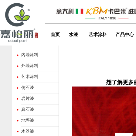
首页
水漆
艺术涂料
产品中心
内墙涂料
外墙涂料
艺术涂料
想了解更多的
仿石漆
岩片漆
真石漆
地坪漆
木器漆