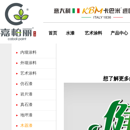
首页
水漆
艺术涂料
产品中心
内墙涂料
外墙涂料
艺术涂料
想了解更多的
仿石漆
岩片漆
真石漆
地坪漆
木器漆