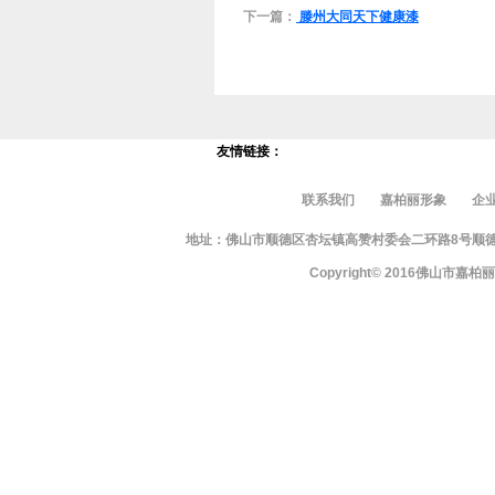
下一篇：
滕州大同天下健康漆
友情链接：
联系我们
嘉柏丽形象
企
地址：佛山市顺德区杏坛镇高赞村委会二环路8号顺德智富园10栋
Copyright© 2016佛山