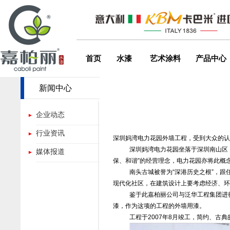
首页
水漆
艺术涂料
产品中心
新闻中心
企业动态
行业资讯
深圳妈湾电力花园外墙工程，受到大众的认
深圳妈湾电力花园坐落于深圳南山区
媒体报道
保、和谐”的经营理念，电力花园亦将此概
南头古城被誉为“深港历史之根”，
现代化社区，在建筑设计上要考虑经济、环
鉴于此嘉柏丽公司与泛华工程集团进
漆，作为这项的工程的外墙用漆。
工程于
2007
年
8
月竣工，简约、古典