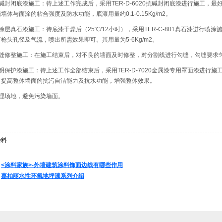
碱封闭底漆施工：待上述工作完成后，采用TER-D-6020抗碱封闭底漆进行施工，
墙体与面涂的粘合强度及防水功能，底漆用量约0.1-0.15Kg/m2。
涂层真石漆施工：待底漆干燥后（25℃/12小时），采用TER-C-801真石漆进行喷
枪头孔径及气流，喷出所需效果即可。其用量为5-6Kg/m2。
勾缝修整施工：在施工结束后，对不良的墙面及时修整，对分割线进行勾缝，勾缝要求
明保护漆施工：待上述工作全部结束后，采用TER-D-7020金属漆专用罩面漆进行
，提高整体墙面的抗污自洁能力及抗水功能，增强整体效果。
清理场地，避免污染墙面。
涂料
：
<涂料家族>-外墙建筑涂料饰面边线有哪些作用
：
嘉柏丽水性环氧地坪漆系列介绍