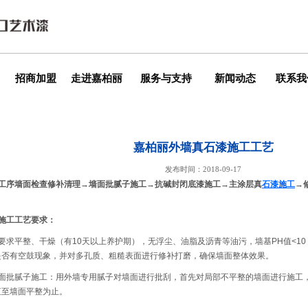
招商加盟
走进嘉柏丽
服务与支持
新闻动态
联系我
嘉柏丽外墙真石漆施工工艺
发布时间：2018-09-17
工工序墙面检查修补清理→墙面批腻子施工→抗碱封闭底漆施工→主涂层真
石漆施工
→
面施工工艺要求：
要求平整、干燥（有10天以上养护期），无浮尘、油脂及沥青等油污，墙基PH值<10
是否有空鼓现象，并对多孔质、粗糙表面进行修补打磨，确保墙面整体效果。
墙面批腻子施工：用外墙专用腻子对墙面进行批刮，首先对局部不平整的墙面进行施工
直至墙面平整为止。