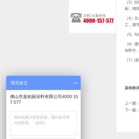
（3）抗
刷，增强
（4）主
工，调节
（5）
（6）透
布即可
（7）
请您留言
嘉柏丽
佛山市嘉柏丽涂料有限公司4000 15
7 577
上一篇
下一篇